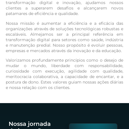
transformação digital e inovação, ajudamos nossos
clientes a superarem desafios e alcançarem novos
patamares de eficiência e qualidade.
Nossa missão é aumentar a eficiência e a eficácia das
organizações através de soluções tecnológicas robustas e
escaláveis. Almejamos ser a principal referência em
transformação digital para setores como saúde, indústria
e manutenção predial. Nosso propósito é evoluir pessoas,
empresas e mercados através da inovação e da educação.
Valorizamos profundamente princípios como o desejo de
mudar o mundo, liberdade com responsabilidade,
curiosidade com execução, agilidade com qualidade,
meritocracia colaborativa, a capacidade de encantar, e a
postura de dono. Estes valores guiam nossas ações diárias
e nossa relação com os clientes.
Nossa jornada