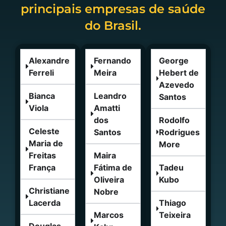
principais empresas de saúde
do Brasil.
Alexandre
Fernando
George
Ferreli
Meira
Hebert de
Azevedo
Bianca
Leandro
Santos
Viola
Amatti
dos
Rodolfo
Celeste
Santos
Rodrigues
Maria de
More
Freitas
Maira
França
Fátima de
Tadeu
Oliveira
Kubo
Christiane
Nobre
Lacerda
Thiago
Marcos
Teixeira
Douglas