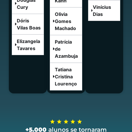
Kahn
Cury
Vinícius
Olivia
Dias
Dóris
Gomes
Vilas Boas
Machado
Elizangela
Patrícia
Tavares
de
Azambuja
Tatiana
Cristina
Lourenço
+5.000
alunos se tornaram