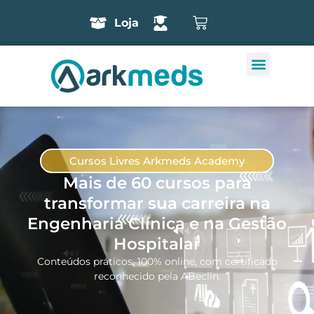
Loja
Cursos Livres Arkmeds Academy
Mais de 60 cursos para
transformar sua carreira na
Engenharia Clínica e na Gestão
Hospitalar
Conteúdos práticos, 100% online, com certificado
reconhecido pela ABeclin.