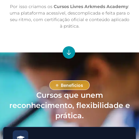
Por isso criamos os
Cursos Livres Arkmeds Academy
:
uma plataforma acessível, descomplicada e feita para o
seu ritmo, com certificação oficial e conteúdo aplicado
à prática.
Benefícios
Cursos que unem
reconhecimento, flexibilidade e
prática.