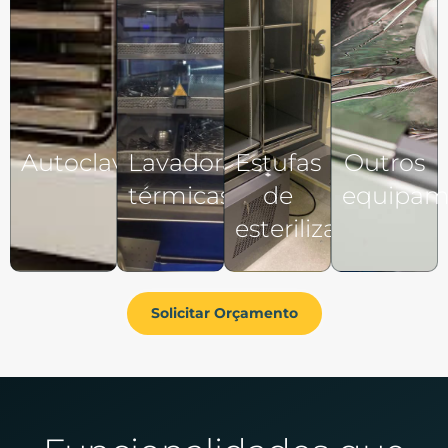
Autoclaves
Lavadoras
Estufas
Outros
térmicas
de
equipam
esterilização
Solicitar Orçamento