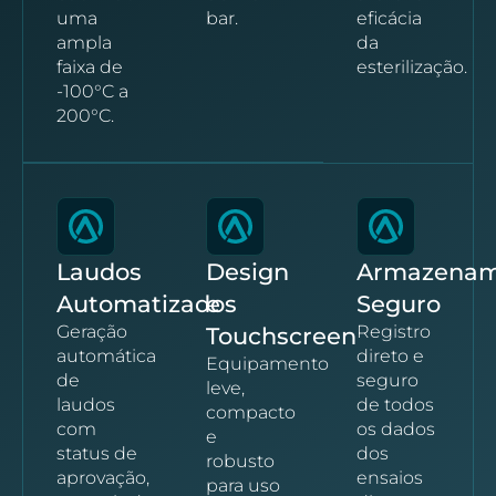
uma
bar.
eficácia
ampla
da
faixa de
esterilização.
-100°C a
200°C.
Laudos
Design
Armazenam
Automatizados
e
Seguro
Geração
Registro
Touchscreen
automática
direto e
Equipamento
de
seguro
leve,
laudos
de todos
compacto
com
os dados
e
status de
dos
robusto
aprovação,
ensaios
para uso