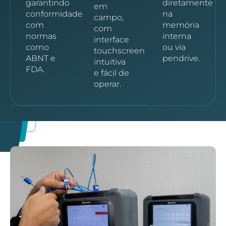
garantindo
diretamente
em
conformidade
na
campo,
com
memória
com
normas
interna
interface
como
ou via
touchscreen
ABNT e
pendrive.
intuitiva
FDA.
e fácil de
operar.