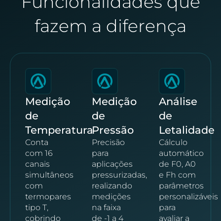
Funcionalidades que
fazem a diferença
Medição
Medição
Análise
de
de
de
Temperatura
Pressão
Letalidade
Conta
Precisão
Cálculo
com 16
para
automático
canais
aplicações
de F0, A0
simultâneos
pressurizadas,
e Fh com
com
realizando
parâmetros
termopares
medições
personalizáveis
tipo T,
na faixa
para
cobrindo
de -1 a 4
avaliar a