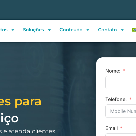
tos
Soluções
Conteúdo
Contato
Nome:
es para
Telefone:
iço
Email
s e atenda clientes