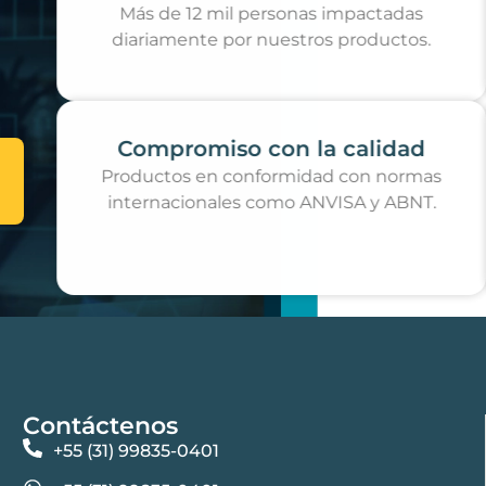
Más de 12 mil personas impactadas
diariamente por nuestros productos.
Compromiso con la calidad
Productos en conformidad con normas
internacionales como ANVISA y ABNT.
Contáctenos
+55 (31) 99835-0401