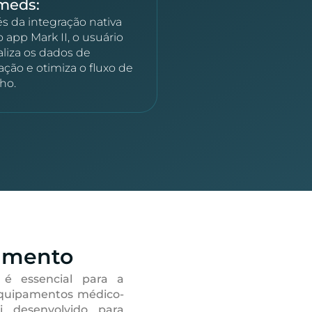
meds:
és da integração nativa
 app Mark II, o usuário
aliza os dados de
ração e otimiza o fluxo de
lho.
amento
 é essencial para a
equipamentos médico-
oi desenvolvido para