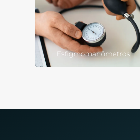
Esfigmomanômetros