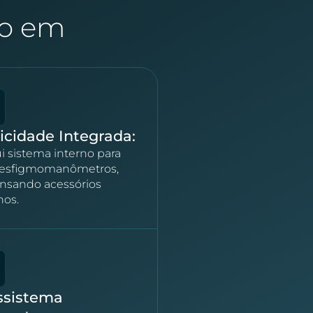
do em
icidade Integrada:
i sistema interno para
r esfigmomanômetros,
nsando acessórios
nos.
ssistema