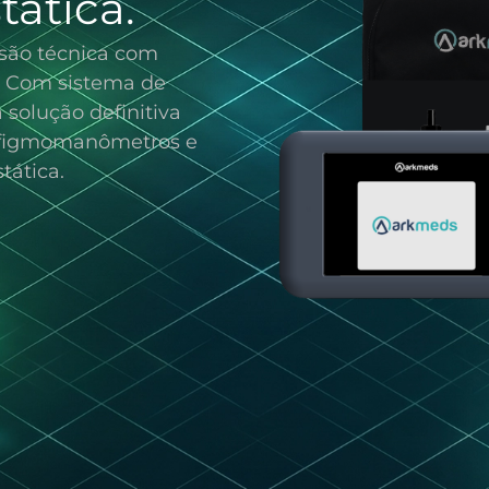
tática.
são técnica com
l. Com sistema de
a solução definitiva
esfigmomanômetros e
tática.