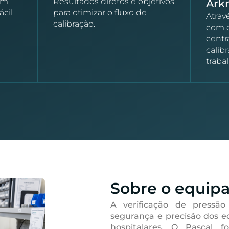
om
Resultados diretos e objetivos
Ark
ácil
para otimizar o fluxo de
Atrav
calibração.
com o
centr
calib
traba
Sobre o equip
A verificação de pressão
segurança e precisão dos 
hospitalares. O Pascal f