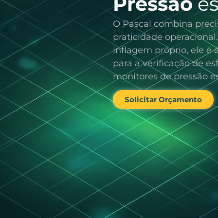
Pressão
es
O Pascal combina preci
praticidade operaciona
inflagem próprio, ele é 
para a verificação de 
monitores de pressão es
Solicitar Orçamento