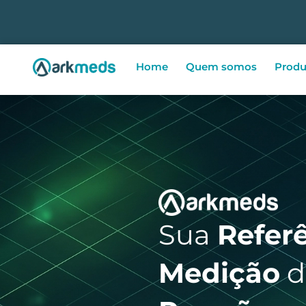
Home
Quem somos
Produ
Sua
Refer
Medição
d