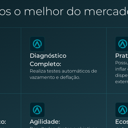
s o melhor do merca
Diagnóstico
Prat
Possu
Completo:
infla
Realiza testes automáticos de
dispe
vazamento e deflação.
exter
o:
Agilidade:
Eco