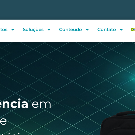
tos
Soluções
Conteúdo
Contato
ência
em
e