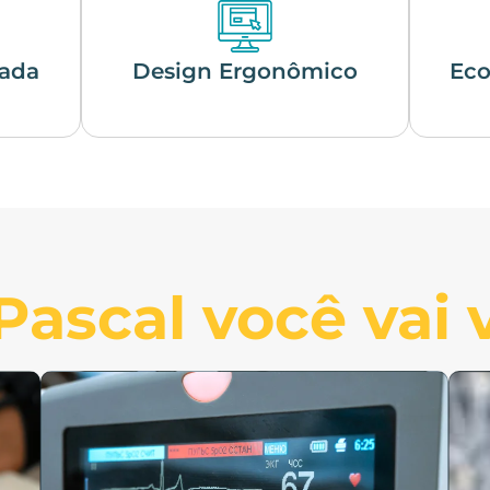
rada
Design Ergonômico
Eco
ascal você vai v