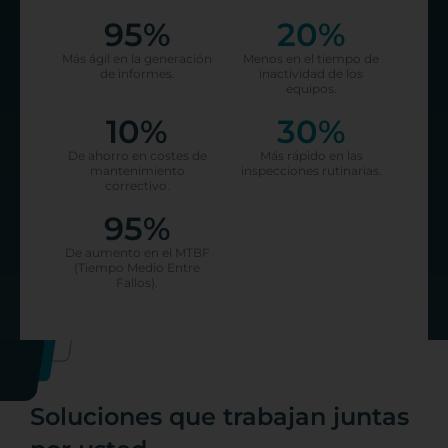
95
%
20
%
Más ágil en la generación
Menos en el tiempo de
de informes.
inactividad de los
equipos.
10
%
30
%
De ahorro en costes de
Más rápido en las
mantenimiento
inspecciones rutinarias.
correctivo.
95
%
De aumento en el MTBF
(Tiempo Medio Entre
Fallos).
Soluciones que trabajan juntas