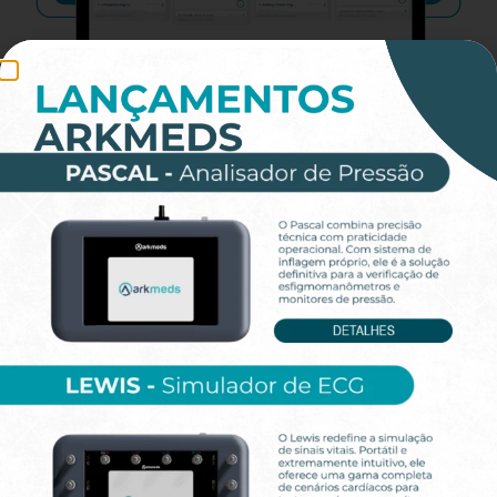
Vea cómo los Analizadores de Alta
Precisión integran su operación
Quiénes Somos
Desde 2015, Arkmeds ha transformado la gestión de
ingeniería clínica e industrial con soluciones
tecnológicas que redefinen los estándares de eficiencia
e innovación. Somos referencia en la implementación
de la transformación digital en gestión de activos,
entregando resultados concretos para instituciones de
salud, industrias y empresas de mantenimiento de
edificios.