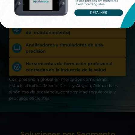
Impactamos a más de 12 mil personas diariamente con
nuestra tecnología, que integra:
CMMS (Sistema computarizado de gestión
del mantenimiento)
Analizadores y simuladores de alta
precisión
Herramientas de formación profesional
centradas en la industria de la salud
Con presencia global en mercados como Brasil,
Estados Unidos, México, Chile y Angola, Arkmeds es
sinónimo de excelencia, conformidad regulatoria y
procesos eficientes.
Soluciones por Segmento