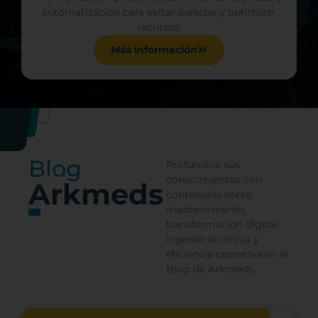
automatización para evitar paradas y optimizar
recursos.
Más información
Blog
Profundice sus
conocimientos con
Arkmeds
contenidos sobre
mantenimiento,
transformación digital,
ingeniería clínica y
eficiencia operativa en el
Blog de Arkmeds.