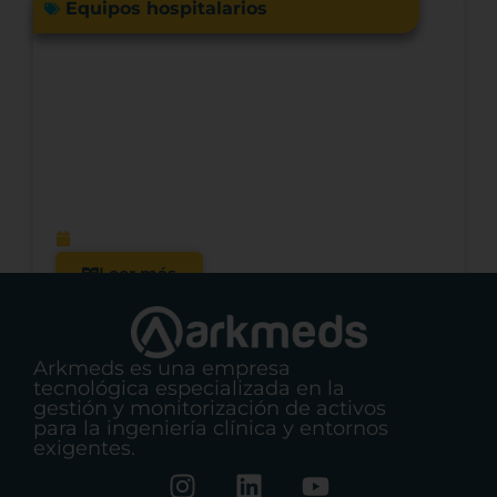
Equipos hospitalarios
Acreditación hospitalaria y cultura de
seguridad del paciente: qué revelan
los datos sobre la calidad y la gestión
en la atención sanitaria.
enero 13, 2026
Leer más
Arkmeds es una empresa
tecnológica especializada en la
gestión y monitorización de activos
para la ingeniería clínica y entornos
exigentes.