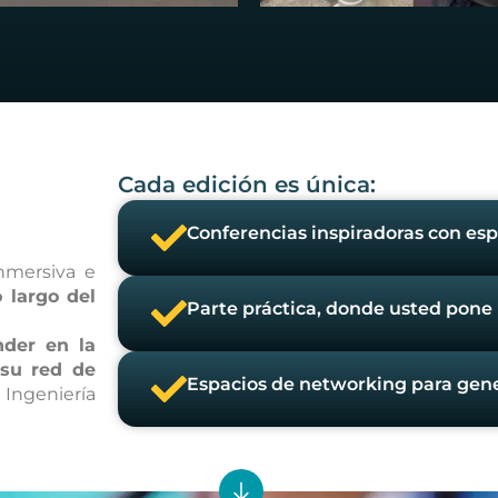
Cada edición es única:
Conferencias inspiradoras con es
nmersiva e
o largo del
Parte práctica, donde usted pone 
nder en la
 su red de
Espacios de networking para gene
Ingeniería