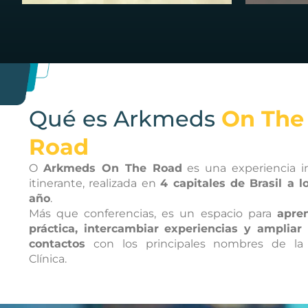
Qué es Arkmeds
On The
Road
O
Arkmeds On The Road
es una experiencia i
itinerante, realizada en
4 capitales de Brasil a l
año
.
Más que conferencias, es un espacio para
apre
práctica, intercambiar experiencias y ampliar
contactos
con los principales nombres de la 
Clínica.