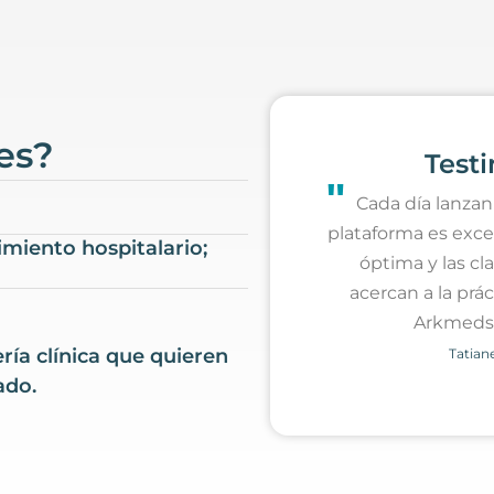
es?
Test
"
Cada día lanzan
plataforma es exce
miento hospitalario;
óptima y las cl
acercan a la prá
Arkmeds
ría clínica que quieren
Tatian
ado.