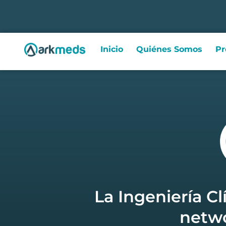
Inicio
Quiénes Somos
Pr
La Ingeniería C
netwo