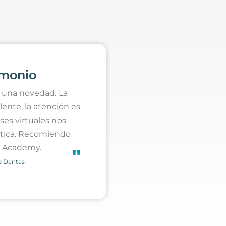
imonio
 una novedad. La
lente, la atención es
ases virtuales nos
ctica. Recomiendo
 Academy.
"
e Dantas