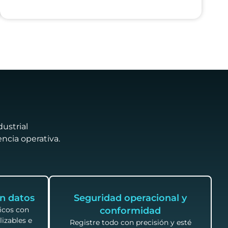
ustrial
encia operativa.
n datos
Seguridad operacional y
icos con
conformidad
izables e
Registre todo con precisión y esté