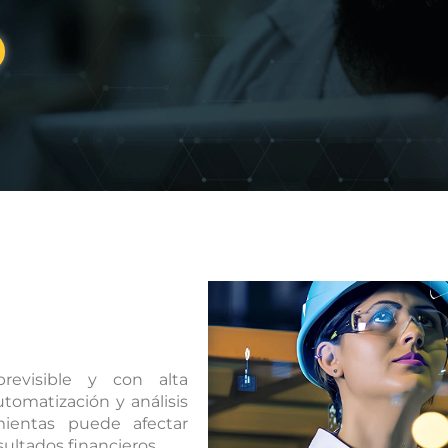
previsible y con alta
utomatización y análisis
ientas puede afectar
sultados financieros.